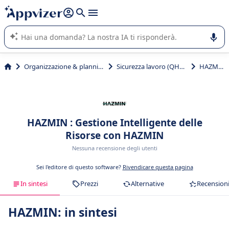
righe con
shift + enter
).
L'IA di Appvizer vi guida nell'utilizzo o nella scelta di un
software SaaS per la vostra azienda.
Organizzazione & planning
Sicurezza lavoro (QHSE)
HAZMIN
HAZMIN : Gestione Intelligente delle
Risorse con HAZMIN
Nessuna recensione degli utenti
Sei l'editore di questo software?
Rivendicare questa pagina
In sintesi
Prezzi
Alternative
Recension
HAZMIN: in sintesi