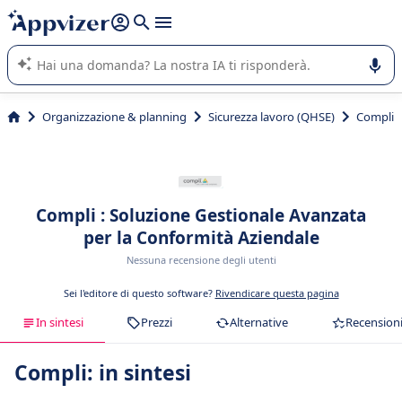
righe con
shift + enter
).
L'IA di Appvizer vi guida nell'utilizzo o nella scelta di un
software SaaS per la vostra azienda.
Organizzazione & planning
Sicurezza lavoro (QHSE)
Compli
Compli : Soluzione Gestionale Avanzata
per la Conformità Aziendale
Nessuna recensione degli utenti
Sei l'editore di questo software?
Rivendicare questa pagina
In sintesi
Prezzi
Alternative
Recension
Compli: in sintesi