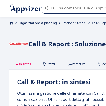
L'IA di Appvizer vi guida nell'utilizzo
Organizzazione & planning
Interventi tecnici
Call & Rep
Call & Report : Soluzion
In sintesi
Prezzi
Alternative
Rec
Call & Report: in sintesi
Ottimizza la gestione delle chiamate con Call & 
comunicazione. Offre report dettagliati, possibil
più informate e strategie aziendali efficienti.