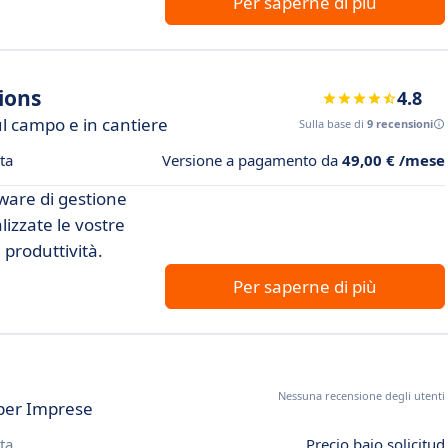
Per saperne di più
ions
4.8
ul campo e in cantiere
Sulla base di
9 recensioni
ta
Versione a pagamento da
49,00 € /mese
tware di gestione
lizzate le vostre
produttività.
Per saperne di più
Nessuna recensione degli utenti
 per Imprese
ta
Precio bajo solicitud