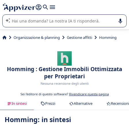
righe con
shift + enter
).
L'IA di Appvizer vi guida nell'utilizzo o nella scelta di un
software SaaS per la vostra azienda.
Organizzazione & planning
Gestione affitti
Homming
Homming : Gestione Immobili Ottimizzata
per Proprietari
Nessuna recensione degli utenti
Sei l'editore di questo software?
Rivendicare questa pagina
In sintesi
Prezzi
Alternative
Recension
Homming: in sintesi