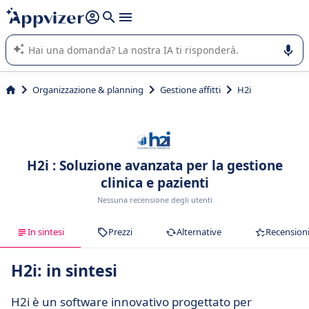
righe con
shift + enter
).
L'IA di Appvizer vi guida nell'utilizzo o nella scelta di un
software SaaS per la vostra azienda.
Organizzazione & planning
Gestione affitti
H2i
H2i : Soluzione avanzata per la gestione
clinica e pazienti
Nessuna recensione degli utenti
In sintesi
Prezzi
Alternative
Recension
H2i: in sintesi
H2i è un software innovativo progettato per