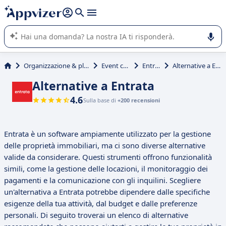
righe con
shift + enter
).
L'IA di Appvizer vi guida nell'utilizzo o nella scelta di un
software SaaS per la vostra azienda.
Organizzazione & planning
Event check
Entrata
Alternative a Entrata
Alternative a Entrata
4.6
Sulla base di
+200 recensioni
Entrata è un software ampiamente utilizzato per la gestione
delle proprietà immobiliari, ma ci sono diverse alternative
valide da considerare. Questi strumenti offrono funzionalità
simili, come la gestione delle locazioni, il monitoraggio dei
pagamenti e la comunicazione con gli inquilini. Scegliere
un'alternativa a Entrata potrebbe dipendere dalle specifiche
esigenze della tua attività, dal budget e dalle preferenze
personali. Di seguito troverai un elenco di alternative