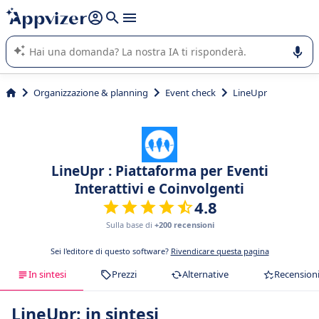
righe con
shift + enter
).
L'IA di Appvizer vi guida nell'utilizzo o nella scelta di un
software SaaS per la vostra azienda.
Organizzazione & planning
Event check
LineUpr
LineUpr : Piattaforma per Eventi
Interattivi e Coinvolgenti
4.8
Sulla base di
+200 recensioni
Sei l'editore di questo software?
Rivendicare questa pagina
In sintesi
Prezzi
Alternative
Recension
LineUpr: in sintesi