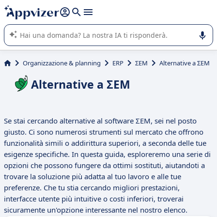
righe con
shift + enter
).
L'IA di Appvizer vi guida nell'utilizzo o nella scelta di un
software SaaS per la vostra azienda.
Organizzazione & planning
ERP
ΣEM
Alternative a ΣEM
Alternative a ΣEM
Se stai cercando alternative al software ΣEM, sei nel posto
giusto. Ci sono numerosi strumenti sul mercato che offrono
funzionalità simili o addirittura superiori, a seconda delle tue
esigenze specifiche. In questa guida, esploreremo una serie di
opzioni che possono fungere da ottimi sostituti, aiutandoti a
trovare la soluzione più adatta al tuo lavoro e alle tue
preferenze. Che tu stia cercando migliori prestazioni,
interfacce utente più intuitive o costi inferiori, troverai
sicuramente un'opzione interessante nel nostro elenco.