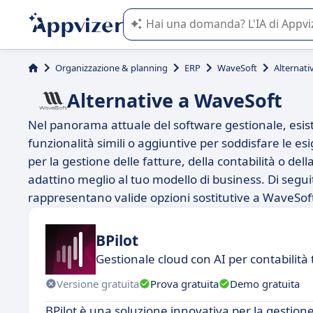
L'IA di Appvizer vi guida nell'utilizzo
Organizzazione & planning
ERP
WaveSoft
Alternati
Alternative a WaveSoft
Nel panorama attuale del software gestionale, esis
funzionalità simili o aggiuntive per soddisfare le e
per la gestione delle fatture, della contabilità o del
adattino meglio al tuo modello di business. Di segu
rappresentano valide opzioni sostitutive a WaveSof
BPilot
Gestionale cloud con AI per contabilità 
Versione gratuita
Prova gratuita
Demo gratuita
BPilot è una soluzione innovativa per la gestion