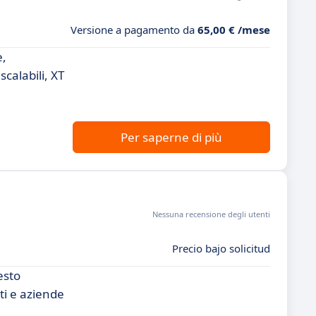
Versione a pagamento da
65,00 € /mese
e,
calabili, XT
Per saperne di più
Nessuna recensione degli utenti
Precio bajo solicitud
esto
ti e aziende