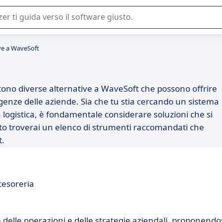
 o nella scelta di un software SaaS per la vostra azienda.
ve a WaveSoft
tono diverse alternative a WaveSoft che possono offrire
sigenze delle aziende. Sia che tu stia cercando un sistema
la logistica, è fondamentale considerare soluzioni che si
ito troverai un elenco di strumenti raccomandati che
t.
tesoreria
e delle operazioni e delle strategie aziendali, proponend