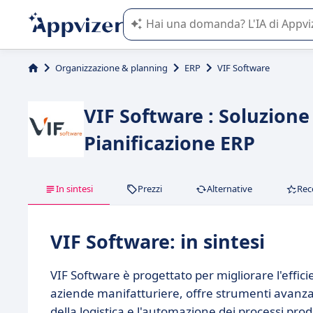
L'IA di Appvizer vi guida nell'utilizzo
Organizzazione & planning
ERP
VIF Software
VIF Software : Soluzione 
Pianificazione ERP
In sintesi
Prezzi
Alternative
Rec
VIF Software: in sintesi
VIF Software è progettato per migliorare l'effici
aziende manifatturiere, offre strumenti avanzati 
della logistica e l'automazione dei processi produ