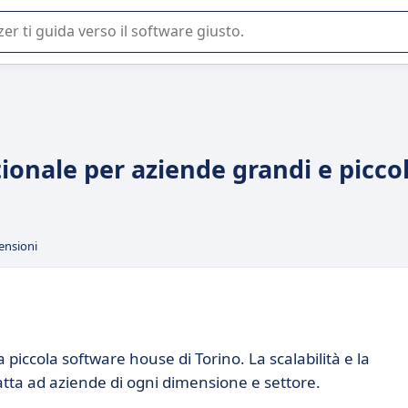
 o nella scelta di un software SaaS per la vostra azienda.
tionale per aziende grandi e picco
ensioni
piccola software house di Torino. La scalabilità e la
tta ad aziende di ogni dimensione e settore.