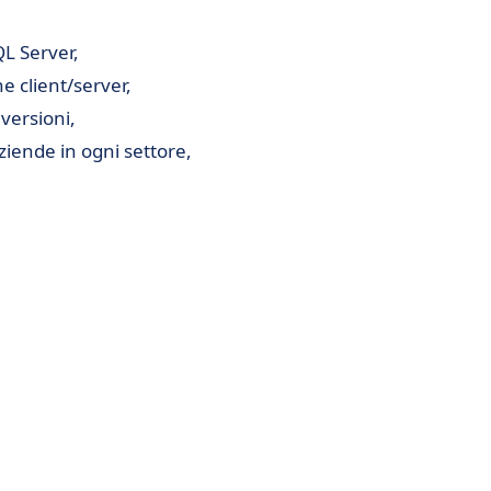
QL Server,
ne client/server,
versioni,
iende in ogni settore,