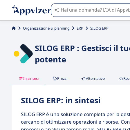
L'IA di Appvizer vi guida nell'utilizzo
Organizzazione & planning
ERP
SILOG ERP
SILOG ERP : Gestisci il t
potente
In sintesi
Prezzi
Alternative
Rec
SILOG ERP: in sintesi
SILOG ERP è una soluzione completa per la gest
cercano di ottimizzare operazioni e risorse. Co
processi e analisi in tempo reale, SILOG ERP si 