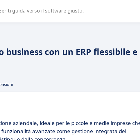
 o nella scelta di un software SaaS per la vostra azienda.
uo business con un ERP flessibile e
ensioni
ione aziendale, ideale per le piccole e medie imprese ch
n funzionalità avanzate come gestione integrata dei
distingue dalla concorrenza.