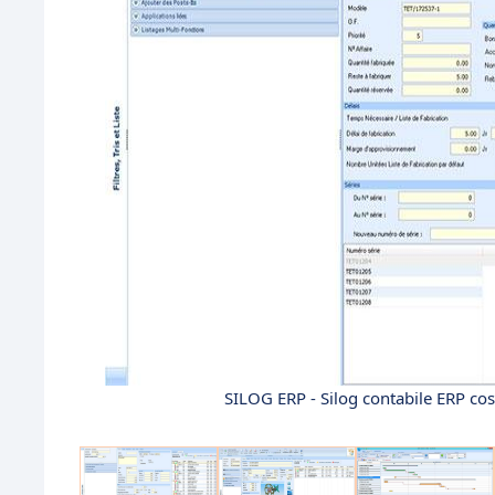
SILOG ERP - Silog contabile ERP cost