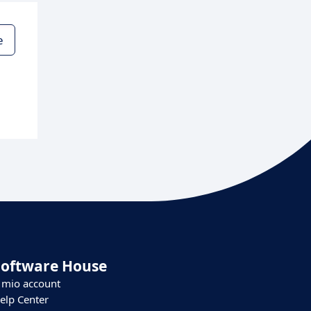
e
Software House
l mio account
elp Center