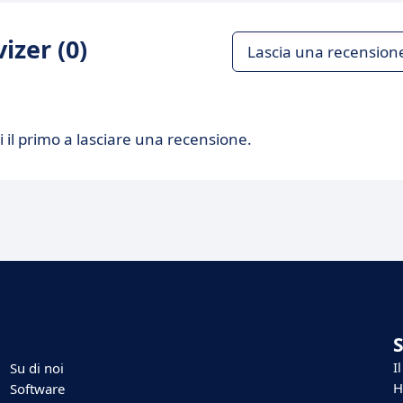
izer (0)
Lascia una recension
 il primo a lasciare una recensione.
I
Su di noi
H
Software