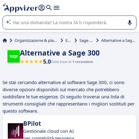
righe con
shift + enter
).
L'IA di Appvizer vi guida nell'utilizzo o nella scelta di un
software SaaS per la vostra azienda.
Organizzazione & planning
ERP
Sage 300
Alternative a Sage 300
Alternative a Sage 300
5.0
Sulla base di
1 recensioni
Se stai cercando alternative al software Sage 300, ci sono
diverse opzioni disponibili sul mercato che potrebbero
soddisfare le tue esigenze. Di seguito troverai una lista di
strumenti consigliati che rappresentano i migliori sostituti per
questo software.
BPilot
Gestionale cloud con AI
per contabilità tesoreria