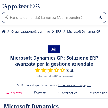
righe con
shift + enter
).
L'IA di Appvizer vi guida nell'utilizzo o nella scelta di un
software SaaS per la vostra azienda.
Organizzazione & planning
ERP
Microsoft Dynamics GP
Microsoft Dynamics GP : Soluzione ERP
avanzata per la gestione aziendale
3.4
Sulla base di
+200 recensioni
Sei l'editore di questo software?
Rivendicare questa pagina
In sintesi
Prezzi
Alternative
Recension
Microsoft Dynamics