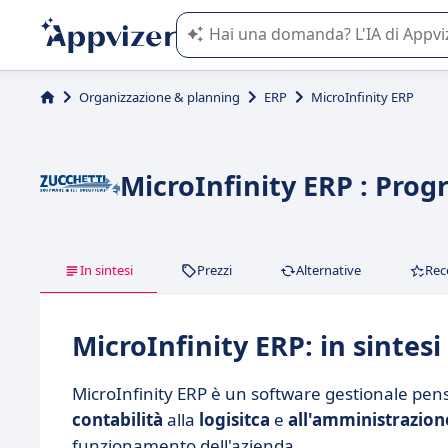
L'IA di Appvizer vi guida nell'utilizzo
Organizzazione & planning
ERP
MicroInfinity ERP
MicroInfinity ERP : Pro
In sintesi
Prezzi
Alternative
Rec
MicroInfinity ERP: in sintesi
MicroInfinity ERP è un software gestionale pensa
contabilità
alla
logisitca
e
all'amministrazion
funzionamento dell'azienda.