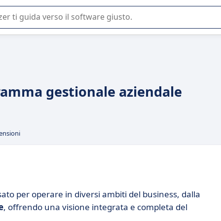
 o nella scelta di un software SaaS per la vostra azienda.
gramma gestionale aziendale
ensioni
to per operare in diversi ambiti del business, dalla
e
, offrendo una visione integrata e completa del