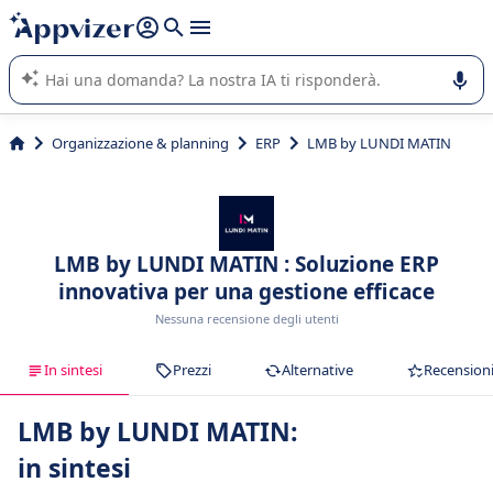
righe con
shift + enter
).
L'IA di Appvizer vi guida nell'utilizzo o nella scelta di un
software SaaS per la vostra azienda.
Organizzazione & planning
ERP
LMB by LUNDI MATIN
LMB by LUNDI MATIN : Soluzione ERP
innovativa per una gestione efficace
Nessuna recensione degli utenti
In sintesi
Prezzi
Alternative
Recension
LMB by LUNDI MATIN:
in sintesi