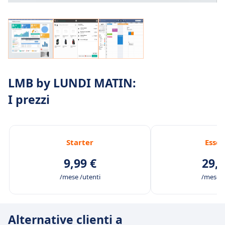
LMB by LUNDI MATIN:
I prezzi
Starter
Essen
9,99 €
29,9
/mese /utenti
/mese /
Alternative clienti a