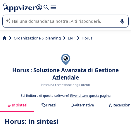
righe con
shift + enter
).
L'IA di Appvizer vi guida nell'utilizzo o nella scelta di un
software SaaS per la vostra azienda.
Organizzazione & planning
ERP
Horus
Horus : Soluzione Avanzata di Gestione
Aziendale
Nessuna recensione degli utenti
Sei l'editore di questo software?
Rivendicare questa pagina
In sintesi
Prezzi
Alternative
Recension
Horus: in sintesi