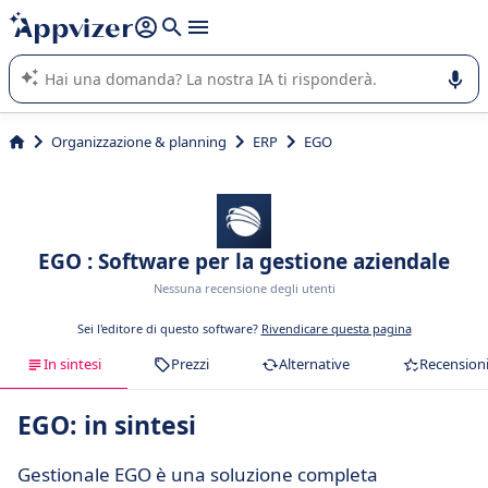
righe con
shift + enter
).
L'IA di Appvizer vi guida nell'utilizzo o nella scelta di un
software SaaS per la vostra azienda.
Organizzazione & planning
ERP
EGO
EGO : Software per la gestione aziendale
Nessuna recensione degli utenti
Sei l'editore di questo software?
Rivendicare questa pagina
In sintesi
Prezzi
Alternative
Recension
EGO: in sintesi
Gestionale EGO è una soluzione completa