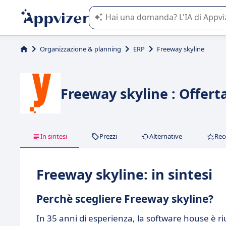
L'IA di Appvizer vi guida nell'utilizzo
Organizzazione & planning
ERP
Freeway skyline
Freeway skyline : Offert
In sintesi
Prezzi
Alternative
Rec
Freeway skyline: in sintesi
Perchè scegliere Freeway skyline?
In 35 anni di esperienza, la software house è ri