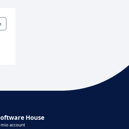
e
Software House
l mio account