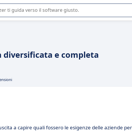
 o nella scelta di un software SaaS per la vostra azienda.
a diversificata e completa
ensioni
uscita a capire quali fossero le esigenze delle aziende per