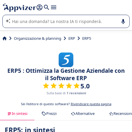
righe con
shift + enter
).
L'IA di Appvizer vi guida nell'utilizzo o nella scelta di un
software SaaS per la vostra azienda.
Organizzazione & planning
ERP
ERP5
ERP5 : Ottimizza la Gestione Aziendale con
il Software ERP
5.0
Sulla base di
1 recensioni
Sei l'editore di questo software?
Rivendicare questa pagina
In sintesi
Prezzi
Alternative
Recension
ERP5: in sintesi