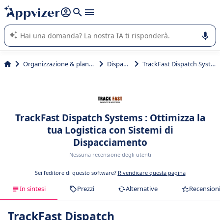
righe con
shift + enter
).
L'IA di Appvizer vi guida nell'utilizzo o nella scelta di un
software SaaS per la vostra azienda.
Organizzazione & planning
Dispatch
TrackFast Dispatch Systems
TrackFast Dispatch Systems : Ottimizza la
tua Logistica con Sistemi di
Dispacciamento
Nessuna recensione degli utenti
Sei l'editore di questo software?
Rivendicare questa pagina
In sintesi
Prezzi
Alternative
Recension
TrackFast Dispatch