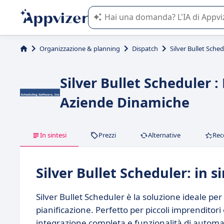
L'IA di Appvizer vi guida nell'utilizzo
Organizzazione & planning
Dispatch
Silver Bullet Sche
Silver Bullet Scheduler :
Aziende Dinamiche
In sintesi
Prezzi
Alternative
Rec
Silver Bullet Scheduler: in si
Silver Bullet Scheduler è la soluzione ideale per
pianificazione. Perfetto per piccoli imprenditor
integrazione completa e funzionalità di automa