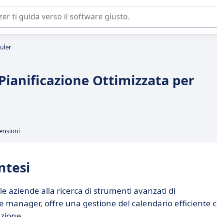
 o nella scelta di un software SaaS per la vostra azienda.
duler
 Pianificazione Ottimizzata per
ensioni
ntesi
 le aziende alla ricerca di strumenti avanzati di
i e manager, offre una gestione del calendario efficiente 
zione.