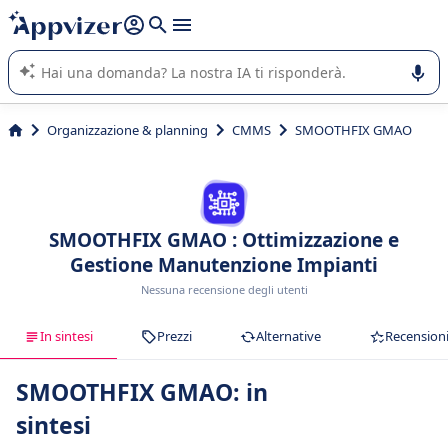
righe con
shift + enter
).
L'IA di Appvizer vi guida nell'utilizzo o nella scelta di un
software SaaS per la vostra azienda.
Organizzazione & planning
CMMS
SMOOTHFIX GMAO
SMOOTHFIX GMAO : Ottimizzazione e
Gestione Manutenzione Impianti
Nessuna recensione degli utenti
In sintesi
Prezzi
Alternative
Recension
SMOOTHFIX GMAO: in
sintesi