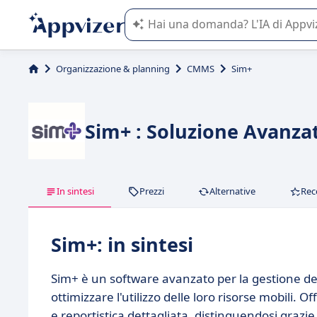
L'IA di Appvizer vi guida nell'utilizzo
Organizzazione & planning
CMMS
Sim+
Sim+ : Soluzione Avanzat
In sintesi
Prezzi
Alternative
Rec
Sim+: in sintesi
Sim+ è un software avanzato per la gestione de
ottimizzare l'utilizzo delle loro risorse mobili.
e reportistica dettagliata, distinguendosi grazie a