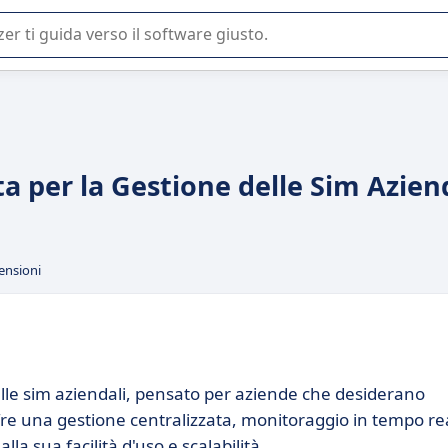
 o nella scelta di un software SaaS per la vostra azienda.
a per la Gestione delle Sim Azien
ensioni
lle sim aziendali, pensato per aziende che desiderano
 Offre una gestione centralizzata, monitoraggio in tempo re
lla sua facilità d'uso e scalabilità.