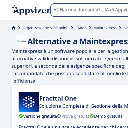
L'IA di Appvizer vi guida nell'utilizzo
Organizzazione & planning
CMMS
Maintexpress
Al
Alternative a Maintexpres
Maintexpress è un software popolare per la gestione
alternative valide disponibili sul mercato. Queste al
superiori, a seconda delle esigenze specifiche degli 
raccomandate che possono soddisfare al meglio le 
l'efficienza.
Fracttal One
Soluzione Completa di Gestione del
Versione gratuita
Prova gratuita
Demo gratuita
Fracttal One è una scelta eccellente per chi ce