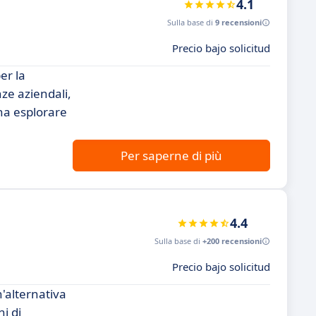
4.1
Sulla base di
9 recensioni
Precio bajo solicitud
er la
ze aziendali,
ena esplorare
Per saperne di più
4.4
Sulla base di
+200 recensioni
Precio bajo solicitud
'alternativa
i di