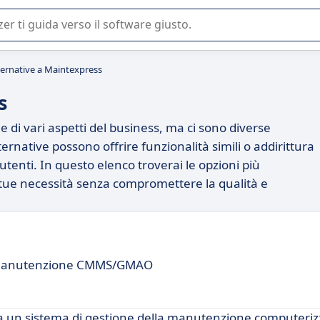
 o nella scelta di un software SaaS per la vostra azienda.
ternative a Maintexpress
s
 di vari aspetti del business, ma ci sono diverse
ternative possono offrire funzionalità simili o addirittura
utenti. In questo elenco troverai le opzioni più
tue necessità senza compromettere la qualità e
la Manutenzione CMMS/GMAO
rca un sistema di gestione della manutenzione computeri