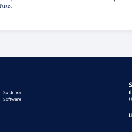
d'uso.
I
Su di noi
H
Software
L