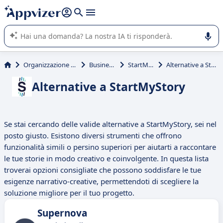
righe con
shift + enter
).
L'IA di Appvizer vi guida nell'utilizzo o nella scelta di un
software SaaS per la vostra azienda.
Organizzazione & planning
Business Plan
StartMyStory
Alternative a StartMyStory
Alternative a StartMyStory
Se stai cercando delle valide alternative a StartMyStory, sei nel
posto giusto. Esistono diversi strumenti che offrono
funzionalità simili o persino superiori per aiutarti a raccontare
le tue storie in modo creativo e coinvolgente. In questa lista
troverai opzioni consigliate che possono soddisfare le tue
esigenze narrativo-creative, permettendoti di scegliere la
soluzione migliore per il tuo progetto.
Supernova