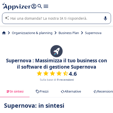
righe con
shift + enter
).
L'IA di Appvizer vi guida nell'utilizzo o nella scelta di un
software SaaS per la vostra azienda.
Organizzazione & planning
Business Plan
Supernova
Supernova : Massimizza il tuo business con
il software di gestione Supernova
4.6
Sulla base di
9 recensioni
In sintesi
Prezzi
Alternative
Recension
Supernova: in sintesi