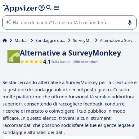
righe con
shift + enter
).
L'IA di Appvizer vi guida nell'utilizzo o nella scelta di un
software SaaS per la vostra azienda.
Marketing
Sondaggi e questionari
SurveyMonkey
Alternative a SurveyMonkey
Alternative a SurveyMonkey
4.1
Sulla base di
+200 recensioni
Se stai cercando alternative a SurveyMonkey per la creazione e
la gestione di sondaggi online, sei nel posto giusto. Ci sono
molte piattaforme che offrono funzionalità simili o addirittura
superiori, consentendo di raccogliere feedback, condurre
ricerche di mercato o coinvolgere il tuo pubblico in modo
efficace. In questo elenco, troverai alcuni strumenti
raccomandati che possono soddisfare le tue esigenze legate ai
sondaggi e all'analisi dei dati.