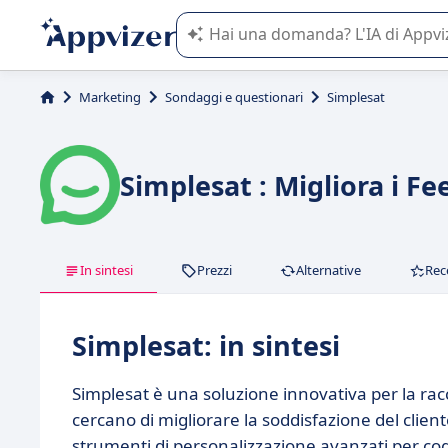
L'IA di Appvizer vi guida nell'utilizzo
Marketing
Sondaggi e questionari
Simplesat
Simplesat : Migliora i Fe
In sintesi
Prezzi
Alternative
Rec
Simplesat: in sintesi
Simplesat è una soluzione innovativa per la racc
cercano di migliorare la soddisfazione del client
strumenti di personalizzazione avanzati per cogl