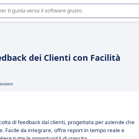
 o nella scelta di un software SaaS per la vostra azienda.
edback dei Clienti con Facilità
ensioni
olta di feedback dai clienti, progettata per aziende che
e. Facile da integrare, offre report in tempo reale e
iere tutte le opportunità di crescita.