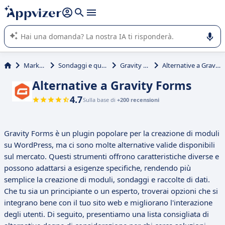
righe con
shift + enter
).
L'IA di Appvizer vi guida nell'utilizzo o nella scelta di un
software SaaS per la vostra azienda.
Marketing
Sondaggi e questionari
Gravity Forms
Alternative a Gravity Forms
Alternative a Gravity Forms
4.7
Sulla base di
+200 recensioni
Gravity Forms è un plugin popolare per la creazione di moduli
su WordPress, ma ci sono molte alternative valide disponibili
sul mercato. Questi strumenti offrono caratteristiche diverse e
possono adattarsi a esigenze specifiche, rendendo più
semplice la creazione di moduli, sondaggi e raccolte di dati.
Che tu sia un principiante o un esperto, troverai opzioni che si
integrano bene con il tuo sito web e migliorano l'interazione
degli utenti. Di seguito, presentiamo una lista consigliata di