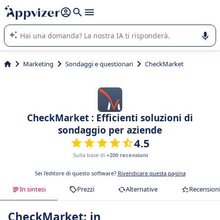
righe con
shift + enter
).
L'IA di Appvizer vi guida nell'utilizzo o nella scelta di un
software SaaS per la vostra azienda.
Marketing
Sondaggi e questionari
CheckMarket
CheckMarket : Efficienti soluzioni di
sondaggio per aziende
4.5
Sulla base di
+200 recensioni
Sei l'editore di questo software?
Rivendicare questa pagina
In sintesi
Prezzi
Alternative
Recension
CheckMarket: in