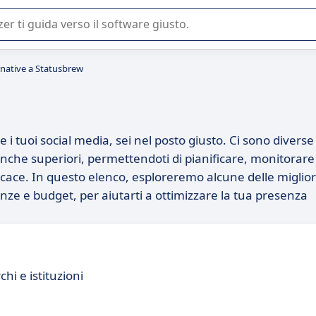
 o nella scelta di un software SaaS per la vostra azienda.
rnative a Statusbrew
 i tuoi social media, sei nel posto giusto. Ci sono diverse
 anche superiori, permettendoti di pianificare, monitorare
icace. In questo elenco, esploreremo alcune delle miglior
nze e budget, per aiutarti a ottimizzare la tua presenza
hi e istituzioni