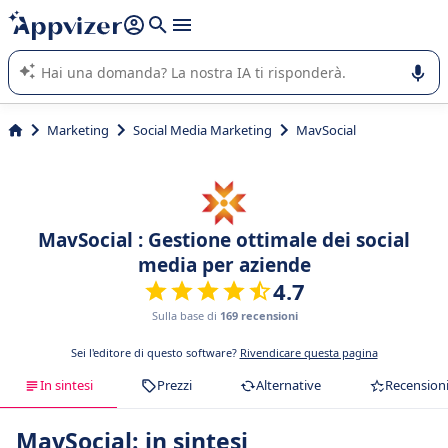
righe con
shift + enter
).
L'IA di Appvizer vi guida nell'utilizzo o nella scelta di un
software SaaS per la vostra azienda.
Marketing
Social Media Marketing
MavSocial
MavSocial : Gestione ottimale dei social
media per aziende
4.7
Sulla base di
169 recensioni
Sei l'editore di questo software?
Rivendicare questa pagina
In sintesi
Prezzi
Alternative
Recension
MavSocial: in sintesi