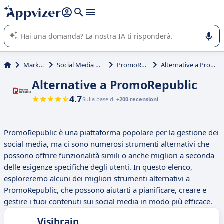
righe con
shift + enter
).
L'IA di Appvizer vi guida nell'utilizzo o nella scelta di un
software SaaS per la vostra azienda.
Marketing
Social Media Marketing
PromoRepublic
Alternative a PromoRepublic
Alternative a PromoRepublic
4.7
Sulla base di
+200 recensioni
PromoRepublic è una piattaforma popolare per la gestione dei
social media, ma ci sono numerosi strumenti alternativi che
possono offrire funzionalità simili o anche migliori a seconda
delle esigenze specifiche degli utenti. In questo elenco,
esploreremo alcuni dei migliori strumenti alternativi a
PromoRepublic, che possono aiutarti a pianificare, creare e
gestire i tuoi contenuti sui social media in modo più efficace.
Visibrain