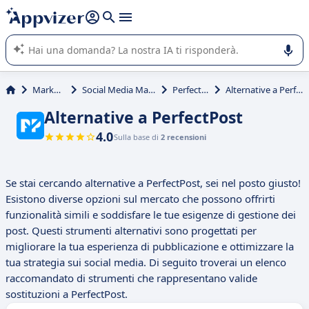
righe con
shift + enter
).
L'IA di Appvizer vi guida nell'utilizzo o nella scelta di un
software SaaS per la vostra azienda.
Marketing
Social Media Marketing
PerfectPost
Alternative a PerfectPost
Alternative a PerfectPost
4.0
Sulla base di
2 recensioni
Se stai cercando alternative a PerfectPost, sei nel posto giusto!
Esistono diverse opzioni sul mercato che possono offrirti
funzionalità simili e soddisfare le tue esigenze di gestione dei
post. Questi strumenti alternativi sono progettati per
migliorare la tua esperienza di pubblicazione e ottimizzare la
tua strategia sui social media. Di seguito troverai un elenco
raccomandato di strumenti che rappresentano valide
sostituzioni a PerfectPost.