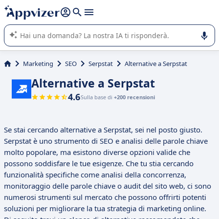
righe con
shift + enter
).
L'IA di Appvizer vi guida nell'utilizzo o nella scelta di un
software SaaS per la vostra azienda.
Marketing
SEO
Serpstat
Alternative a Serpstat
Alternative a Serpstat
4.6
Sulla base di
+200 recensioni
Se stai cercando alternative a Serpstat, sei nel posto giusto.
Serpstat è uno strumento di SEO e analisi delle parole chiave
molto popolare, ma esistono diverse opzioni valide che
possono soddisfare le tue esigenze. Che tu stia cercando
funzionalità specifiche come analisi della concorrenza,
monitoraggio delle parole chiave o audit del sito web, ci sono
numerosi strumenti sul mercato che possono offrirti potenti
soluzioni per migliorare la tua strategia di marketing online.