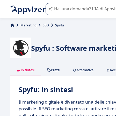
L'IA di Appvizer vi guida nell'utilizzo
Marketing
SEO
Spyfu
Spyfu : Software marketi
In sintesi
Prezzi
Alternative
Rec
Spyfu: in sintesi
Il marketing digitale è diventato una delle chia
possibile. Il SEO marketing cerca di attirare il 
nella situazione attuale, tutte le aziende cercano