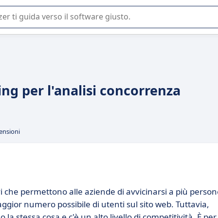
 o nella scelta di un software SaaS per la vostra azienda.
ng per l'analisi concorrenza
ensioni
vi che permettono alle aziende di avvicinarsi a più perso
maggior numero possibile di utenti sul sito web. Tuttavia,
 la stessa cosa e c'è un alto livello di competitività. È per