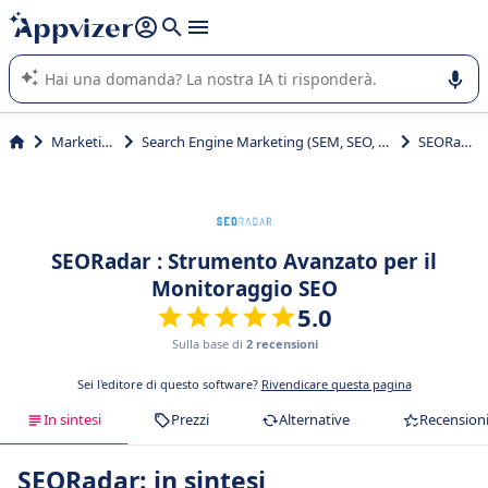
righe con
shift + enter
).
L'IA di Appvizer vi guida nell'utilizzo o nella scelta di un
software SaaS per la vostra azienda.
Marketing
Search Engine Marketing (SEM, SEO, SEA)
SEORadar
SEORadar : Strumento Avanzato per il
Monitoraggio SEO
5.0
Sulla base di
2 recensioni
Sei l'editore di questo software?
Rivendicare questa pagina
In sintesi
Prezzi
Alternative
Recension
SEORadar: in sintesi