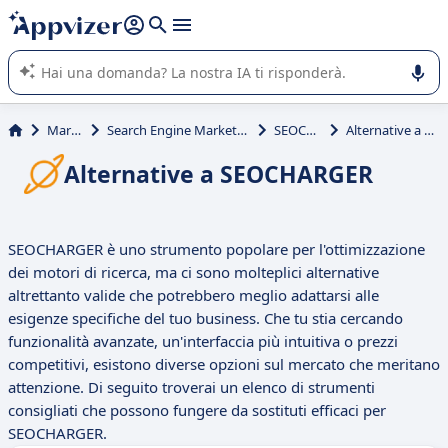
righe con
shift + enter
).
L'IA di Appvizer vi guida nell'utilizzo o nella scelta di un
software SaaS per la vostra azienda.
Marketing
Search Engine Marketing (SEM, SEO, SEA)
SEOCHARGER
Alternative a SEOCHARGER
Alternative a SEOCHARGER
SEOCHARGER è uno strumento popolare per l'ottimizzazione
dei motori di ricerca, ma ci sono molteplici alternative
altrettanto valide che potrebbero meglio adattarsi alle
esigenze specifiche del tuo business. Che tu stia cercando
funzionalità avanzate, un'interfaccia più intuitiva o prezzi
competitivi, esistono diverse opzioni sul mercato che meritano
attenzione. Di seguito troverai un elenco di strumenti
consigliati che possono fungere da sostituti efficaci per
SEOCHARGER.