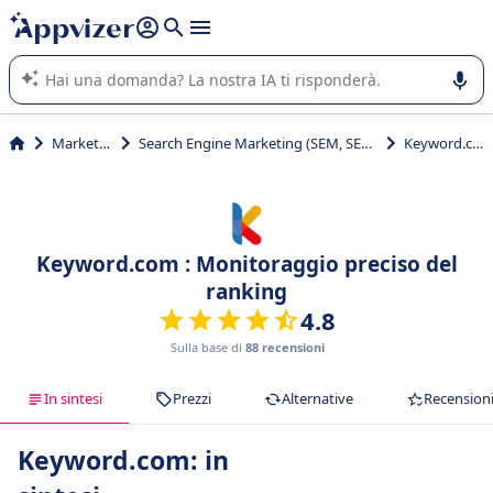
righe con
shift + enter
).
L'IA di Appvizer vi guida nell'utilizzo o nella scelta di un
software SaaS per la vostra azienda.
Marketing
Search Engine Marketing (SEM, SEO, SEA)
Keyword.com
Keyword.com : Monitoraggio preciso del
ranking
4.8
Sulla base di
88 recensioni
In sintesi
Prezzi
Alternative
Recension
Keyword.com: in