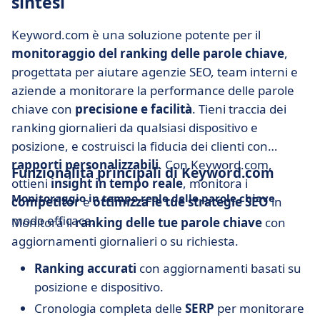
sintesi
Keyword.com è una soluzione potente per il
monitoraggio del ranking delle parole chiave
,
progettata per aiutare agenzie SEO, team interni e
aziende a monitorare la performance delle parole
chiave con
precisione e facilità
. Tieni traccia dei
ranking giornalieri da qualsiasi dispositivo e
posizione, e costruisci la fiducia dei clienti con
rapporti personalizzabili
. Con Keyword.com,
Funzionalità principali di Keyword.com
ottieni
insight in tempo reale
, monitora i
Monitoraggio in tempo reale delle parole chiave
competitor
e
ottimizza le tue strategie SEO
in
modo efficace.
Monitora il
ranking delle tue parole chiave
con
aggiornamenti giornalieri o su richiesta.
Ranking accurati
con aggiornamenti basati su
posizione e dispositivo.
Cronologia completa delle
SERP
per monitorare