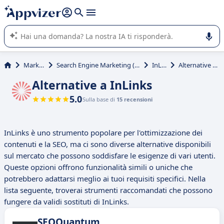
righe con
shift + enter
).
L'IA di Appvizer vi guida nell'utilizzo o nella scelta di un
software SaaS per la vostra azienda.
Marketing
Search Engine Marketing (SEM, SEO, SEA)
InLinks
Alternative a InLinks
Alternative a InLinks
5.0
Sulla base di
15 recensioni
InLinks è uno strumento popolare per l'ottimizzazione dei
contenuti e la SEO, ma ci sono diverse alternative disponibili
sul mercato che possono soddisfare le esigenze di vari utenti.
Queste opzioni offrono funzionalità simili o uniche che
potrebbero adattarsi meglio ai tuoi requisiti specifici. Nella
lista seguente, troverai strumenti raccomandati che possono
fungere da validi sostituti di InLinks.
SEOQuantum