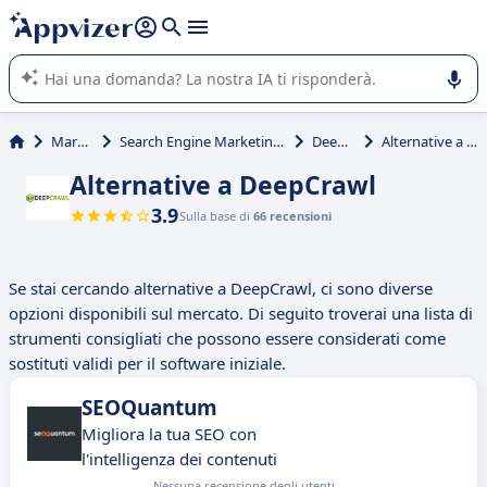
righe con
shift + enter
).
L'IA di Appvizer vi guida nell'utilizzo o nella scelta di un
software SaaS per la vostra azienda.
Marketing
Search Engine Marketing (SEM, SEO, SEA)
DeepCrawl
Alternative a DeepCrawl
Alternative a DeepCrawl
3.9
Sulla base di
66 recensioni
Se stai cercando alternative a DeepCrawl, ci sono diverse
opzioni disponibili sul mercato. Di seguito troverai una lista di
strumenti consigliati che possono essere considerati come
sostituti validi per il software iniziale.
SEOQuantum
Migliora la tua SEO con
l'intelligenza dei contenuti
Nessuna recensione degli utenti