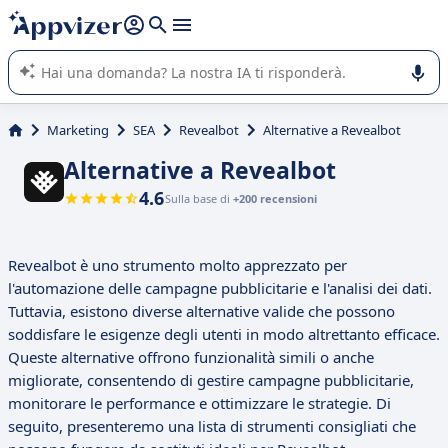
righe con
shift + enter
).
L'IA di Appvizer vi guida nell'utilizzo o nella scelta di un
software SaaS per la vostra azienda.
Marketing
SEA
Revealbot
Alternative a Revealbot
Alternative a Revealbot
4.6
Sulla base di
+200 recensioni
Revealbot è uno strumento molto apprezzato per
l'automazione delle campagne pubblicitarie e l'analisi dei dati.
Tuttavia, esistono diverse alternative valide che possono
soddisfare le esigenze degli utenti in modo altrettanto efficace.
Queste alternative offrono funzionalità simili o anche
migliorate, consentendo di gestire campagne pubblicitarie,
monitorare le performance e ottimizzare le strategie. Di
seguito, presenteremo una lista di strumenti consigliati che