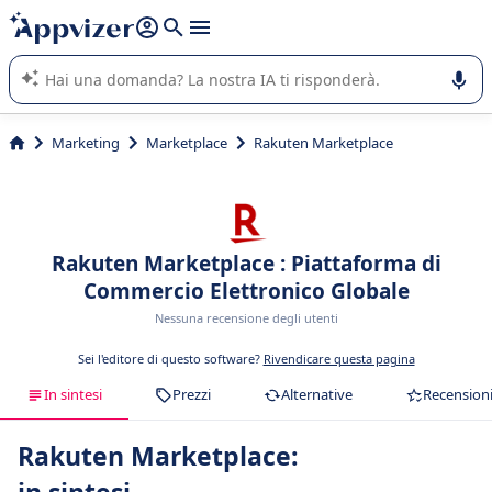
righe con
shift + enter
).
L'IA di Appvizer vi guida nell'utilizzo o nella scelta di un
software SaaS per la vostra azienda.
Marketing
Marketplace
Rakuten Marketplace
Rakuten Marketplace : Piattaforma di
Commercio Elettronico Globale
Nessuna recensione degli utenti
Sei l'editore di questo software?
Rivendicare questa pagina
In sintesi
Prezzi
Alternative
Recension
Rakuten Marketplace: