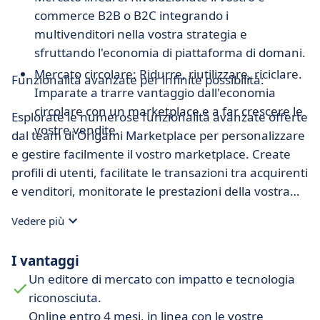
commerce B2B o B2C integrando i
multivenditori nella vostra strategia e
sfruttando l'economia di piattaforma di domani.
Mercato circolare: Ridurre, riutilizzare, riciclare.
Funzionalità avanzate per infinite possibilità:
Imparate a trarre vantaggio dall'economia
circolare con un marketplace e a far crescere le
Esplorate le numerose funzionalità avanzate offerte
vostre vendite.
dal team di Origami Marketplace per personalizzare
e gestire facilmente il vostro marketplace. Create
profili di utenti, facilitate le transazioni tra acquirenti
e venditori, monitorate le prestazioni della vostra
piattaforma con strumenti di analisi approfonditi e
Vedere più
molto altro ancora. Gli esperti di Origami
Marketplace mettono a disposizione una serie di
I vantaggi
white paper, case study e blog post per aiutarvi a
Un editore di mercato con impatto e tecnologia
saperne di più e a sfruttare al meglio la loro
riconosciuta.
soluzione SaaS.
Online entro 4 mesi, in linea con le vostre