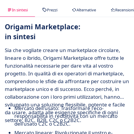
In sintesi
Prezzi
Alternative
Recension
Origami Marketplace:
in sintesi
Sia che vogliate creare un marketplace circolare,
lineare o ibrido, Origami Marketplace offre tutte le
funzionalità necessarie per dare vita al vostro
progetto. In qualità di ex operatori di marketplace,
comprendono le sfide da affrontare per costruire un
marketplace unico e di successo. Ecco perché, in
collaborazione con i loro primi utilizzatori, hanno
sviluppato una soluzione flessibile, potente e facile
Mercato dell'usato: Trasformare l'eco-
da usare, adatta alle esigenze specifiche di ogni
responsabilità in redditività con un mercato
settore: B2C, B2B, C2C o C2B2C.
dell'usato C2C o C2B2C.
Mercato lineare: Rivoluzionate il vostro e-