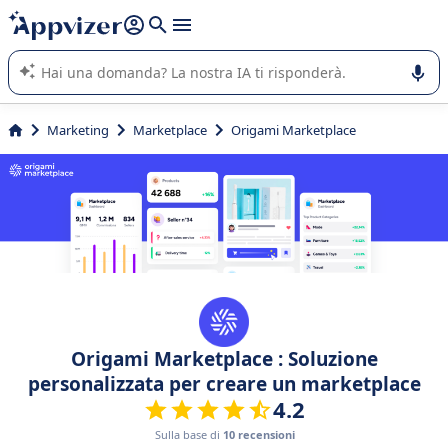
righe con
shift + enter
).
L'IA di Appvizer vi guida nell'utilizzo o nella scelta di un
software SaaS per la vostra azienda.
Marketing
Marketplace
Origami Marketplace
Origami Marketplace : Soluzione
personalizzata per creare un marketplace
4.2
Sulla base di
10 recensioni