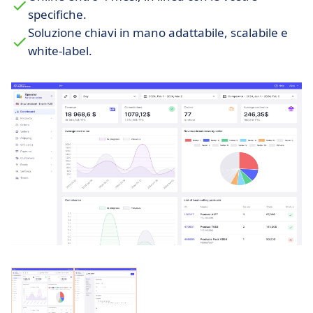
Per ulteriori informazioni, contattate gratuitamente
specifiche.
uno dei loro esperti per discutere del vostro
Soluzione chiavi in mano adattabile, scalabile e
progetto e ottenere le informazioni di cui avete
white-label.
bisogno.