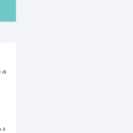
 di
 il