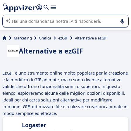
righe con
shift + enter
).
L'IA di Appvizer vi guida nell'utilizzo o nella scelta di un
software SaaS per la vostra azienda.
Marketing
Grafica
ezGIF
Alternative a ezGIF
Alternative a ezGIF
EzGIF è uno strumento online molto popolare per la creazione
e la modifica di GIF animate, ma ci sono diverse alternative
valide che offrono funzionalità simili o superiori. In questo
elenco, esploreremo alcune delle migliori opzioni disponibili,
ideali per chi cerca soluzioni alternative per modificare
immagini GIF, ottimizzare file e realizzare creazioni animate in
modo semplice ed efficace.
Logaster