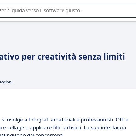
 o nella scelta di un software SaaS per la vostra azienda.
ativo per creatività senza limiti
ensioni
 si rivolge a fotografi amatoriali e professionisti. Offre
collage e applicare filtri artistici. La sua interfaccia
 distinguono dai concorrenti.