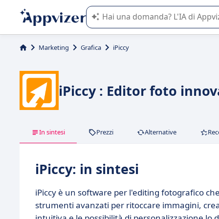
L'IA di Appvizer vi guida nell'utilizzo
Marketing
Grafica
iPiccy
iPiccy : Editor foto innov
In sintesi
Prezzi
Alternative
Rec
iPiccy: in sintesi
iPiccy è un software per l'editing fotografico che
strumenti avanzati per ritoccare immagini, creare 
intuitiva e le possibilità di personalizzazione lo