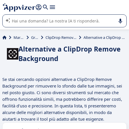
righe con
shift + enter
).
L'IA di Appvizer vi guida nell'utilizzo o nella scelta di un
software SaaS per la vostra azienda.
Marketing
Grafica
ClipDrop Remove Background
Alternative a ClipDrop Remove Background
Alternative a ClipDrop Remove
Background
Se stai cercando opzioni alternative a ClipDrop Remove
Background per rimuovere lo sfondo dalle tue immagini, sei
nel posto giusto. Ci sono diversi strumenti sul mercato che
offrono funzionalità simili, ma potrebbero differire per costi,
facilità d'uso e precisione. In questa lista, ti presenteremo
alcune delle migliori alternative disponibili, in modo da
aiutarti a trovare il tool più adatto alle tue esigenze.