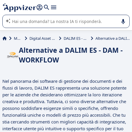
righe con
shift + enter
).
L'IA di Appvizer vi guida nell'utilizzo o nella scelta di un
software SaaS per la vostra azienda.
Marketing
Digital Asset Management (DAM)
DALIM ES - DAM - WORKFLOW
Alternative a DALIM ES - DAM - WORKFLOW
Alternative a DALIM ES - DAM -
WORKFLOW
Nel panorama dei software di gestione dei documenti e dei
flussi di lavoro, DALIM ES rappresenta una soluzione potente
per le aziende che desiderano ottimizzare la loro iterazione
creativa e produttiva. Tuttavia, ci sono diverse alternative che
possono soddisfare esigenze simili o specifiche, offrendo
funzionalità uniche o modelli di prezzo più accessibili. Che tu
stia cercando strumenti con migliori capacità di integrazione,
interfacce utente più intuitive o supporto specifico per il tuo